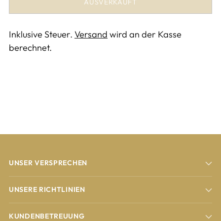
AUSVERKAUFT
Inklusive Steuer.
Versand
wird an der Kasse
berechnet.
Produkt
in
den
Warenkorb
legen
UNSER VERSPRECHEN
UNSERE RICHTLINIEN
KUNDENBETREUUNG